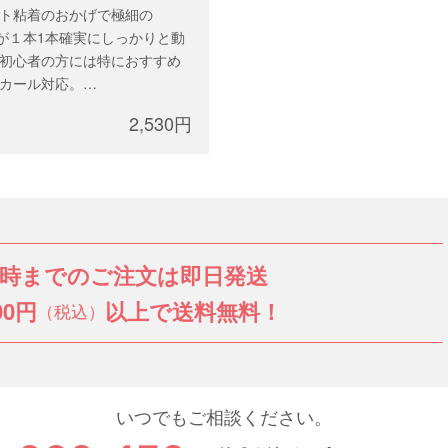
ト粘着のおかげで極細の
mmが１本1本確実にしっかりと動
初心者の方には特におすすめ
カール対応。
.06mm
2,530円
ixサイズ、または 9-13mm
2列（約6,400本）
3時までのご注文は即日発送
00円
以上で送料無料！
（税込）
いつでもご相談ください。