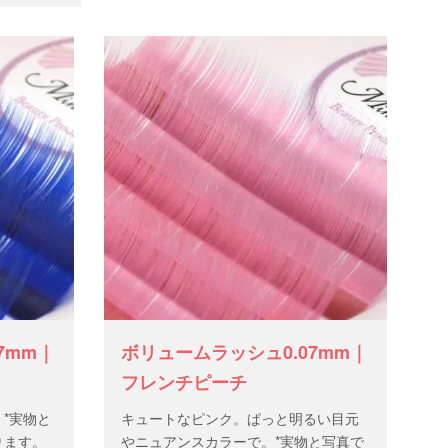
7mm｜
ボリュームラッシュ0.07mm｜
フレンチピーチ
*実物と
キュートなピンク。ぱっと明るい目元
ります。
やニュアンスカラーで。*実物と写真で