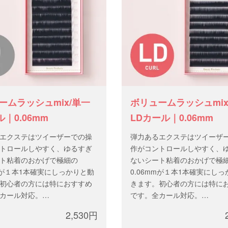
ームラッシュmix/単一
ボリュームラッシュmix
｜0.06mm
LDカール｜0.06mm
エクステはツイーザーでの操
弾力あるエクステはツイーザ
トロールしやすく、ゆるすぎ
作がコントロールしやすく、
ト粘着のおかげで極細の
ないシート粘着のおかげで極
mmが１本1本確実にしっかりと動
0.06mmが１本1本確実にし
初心者の方には特におすすめ
きます。初心者の方には特に
カール対応。
です。全カール対応。
.06mm
太 さ：0.06mm
2,530円
ixサイズ、または 9-13mm
長 さ：mixサイズ、または 9-1