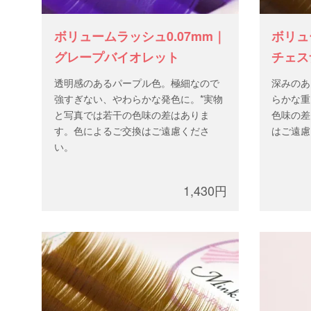
ボリュームラッシュ0.07mm｜
ボリュ
グレープバイオレット
チェス
（J/C
透明感のあるパープル色。極細なので
深みのあ
強すぎない、やわらかな発色に。*実物
らかな重
と写真では若干の色味の差はありま
色味の差
す。色によるご交換はご遠慮くださ
はご遠慮
い。
1,430円