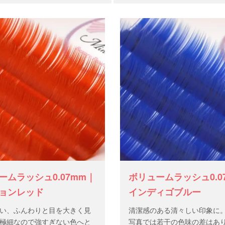
ームラッシュ0.07mm｜
ボリュームラッシュ0.0
ョンレッド
インディゴブルー
い、ふんわりと目を大きく見
清潔感のある清々しい印象に。
極細なので強すぎない色へと
写真では若干の色味の差はあ