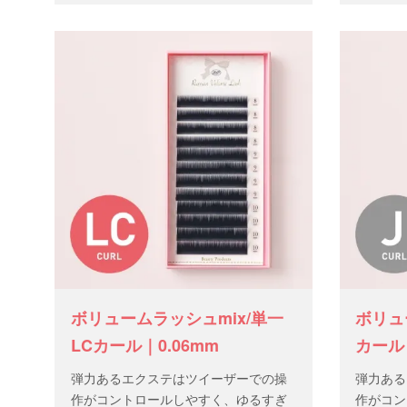
本 数：1
ボリュームラッシュmix/単一
ボリュ
LCカール｜0.06mm
カール｜
弾力あるエクステはツイーザーでの操
弾力ある
作がコントロールしやすく、ゆるすぎ
作がコン