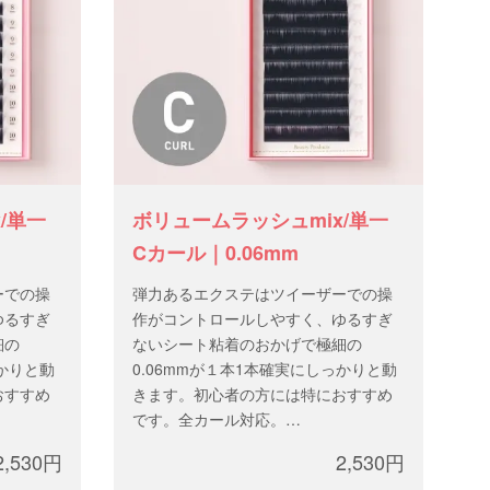
/単一
ボリュームラッシュmix/単一
Cカール｜0.06mm
ーでの操
弾力あるエクステはツイーザーでの操
ゆるすぎ
作がコントロールしやすく、ゆるすぎ
細の
ないシート粘着のおかげで極細の
っかりと動
0.06mmが１本1本確実にしっかりと動
おすすめ
きます。初心者の方には特におすすめ
です。全カール対応。
太 さ：0.06mm
2,530円
2,530円
3mm
長 さ：mixサイズ、または 9-13mm