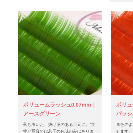
ボリュームラッシュ0.07mm｜
ボリュ
アースグリーン
パッシ
落ち着いた、抜け感のある目元に。*実
血色のよ
物と写真では若干の色味の差はありま
せます。