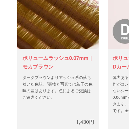
ボリュームラッシュ0.07mm｜
ボリュ
モカブラウン
Dカール
ダークブラウンよりアッシュ系の落ち
弾力ある
着いた色味。*実物と写真では若干の色
作がコン
味の差はあります。色によるご交換は
ないシー
ご遠慮ください。
0.06
きます。
です。全
太 さ：0
1,430円
長 さ：m