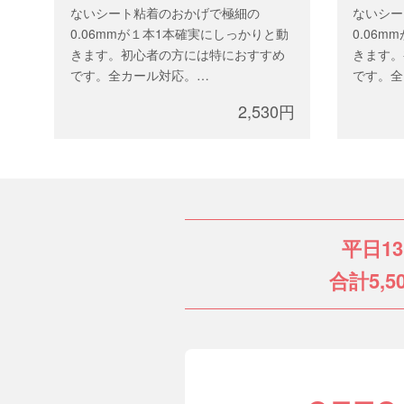
ないシート粘着のおかげで極細の
ないシー
0.06mmが１本1本確実にしっかりと動
0.06
きます。初心者の方には特におすすめ
きます。
です。全カール対応。
です。全
太 さ：0.06mm
太 さ：0
2,530円
長 さ：mixサイズまたは、 9-12mm
長 さ：m
本 数：12列（約6,400本）
本 数：1
平日1
合計5,5