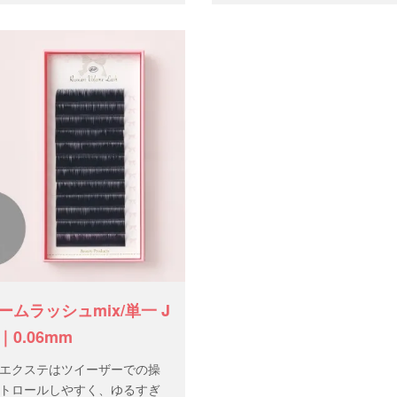
2列（約6,400本）
本 数：12列（約6,400本）
ームラッシュmix/単一 J
0.06mm
エクステはツイーザーでの操
トロールしやすく、ゆるすぎ