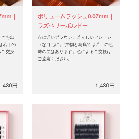
7mm｜
ボリュームラッシュ0.07mm｜
ラズベリーボルドー
良さを出
赤に近いブラウン。若々しいフレッシ
は若干の
ュな目元に。*実物と写真では若干の色
るご交換
味の差はあります。色によるご交換は
ご遠慮ください。
1,430円
1,430円