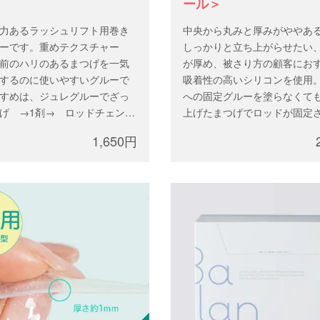
ール＞
力あるラッシュリフト用巻き
中央から丸みと厚みがややあ
ーです。重めテクスチャー
しっかりと立ち上がらせたい
前のハリのあるまつげを一気
が厚め、被さり方の顧客にお
するのに使いやすいグルーで
吸着性の高いシリコンを使用
すめは、ジュレグルーでざっ
への固定グルーを塗らなくて
げ →1剤→ ロッドチェン
上げたまつげでロッドが固定
クレイグルーで綺麗に巻上
す。
1,650円
すすめです。
SS、S、M、L、LLの5サイズ
ずつ入っています。