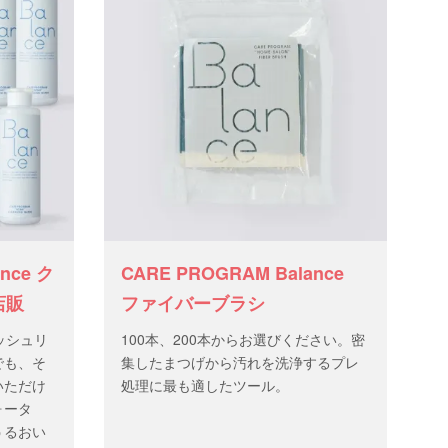
nce ク
CARE PROGRAM Balance
店販
ファイバーブラシ
ッシュリ
100本、200本からお選びください。密
でも、そ
集したまつげから汚れを洗浄するプレ
いただけ
処理に最も適したツール。
ォータ
うるおい