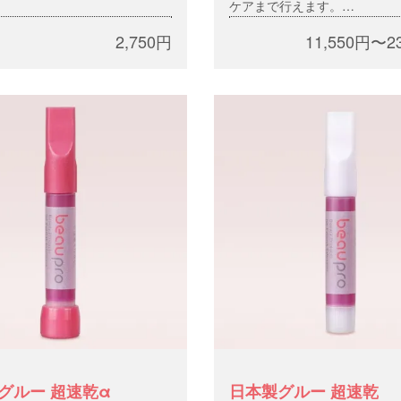
ケアまで行えます。
・アルコール・パラベン・合
オイル・アルコール・パラ
2,750円
11,550円〜2
成色素・合成香料フリー
成色素・合成香料フリ
グルー 超速乾α
日本製グルー 超速乾