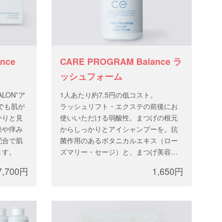
lance
CARE PROGRAM Balance ラ
ッシュフォーム
SALON”ア
1人あたり約7.5円の低コスト。
でも肌が
ラッシュリフト・エクステの前後にお
かりと見
使いいただける弱酸性。まつげの根元
燥や痒み
からしっかりとアイシャンプーを。抗
配合で肌
菌作用のあるボタニカルエキス（ロー
ます。
ズマリー・セージ）と、まつげ美容液
成分（パンテノール・ビオチノイルト
7,700円
1,650円
リペプチド等）が入っています。