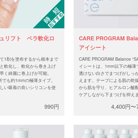
ュリフト ペラ軟化ロ
CARE PROGRAM Ba
アイシート
て1剤を塗布するから根本まで
CARE PROGRAM Balance “
と軟化し、軟化から巻き上げ
イシートは、1mm以下の極薄
早く綺麗に巻上げが可能。
透けない白さでまつげがしっ
所でも約1mmの極薄タイプ。
えます。テープによる肌の乾
しい吸着の良いシリコンを使
から肌を守り、ヒアルロン酸
ケアしながら下まつげを抑え
990円
4,400円〜
方法】
軟化ロッドにまつげをざっくり
け、1剤を塗布します。 2.軟化
ロッドも液剤も一緒にオフし
3.希望のロッドに取替え巻上げ