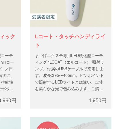
フィック
Lコート・タッチハンディライ
ト
型コーテ
まつげエクステ専用LED硬化型コーテ
）"のコー
ィング "LCOAT（エルコート）"照射ラ
分）／日
ンプ。付属のUSBケーブルで充電しま
着後に、
す。波長:395〜405nm。ピンポイント
と持続性
で照射するLEDライトとは違い、全体
数十秒。
を柔らかな光で包み込みます。ご購入
術の所要
には講習が必要となります。講習をお
3,960円
4,950円
申込みしたアカウントでログイン、テ
。
クニカル講習後に郵送されたライセン
ます。講
スコードをご入力ください。
でログイ
されたラ