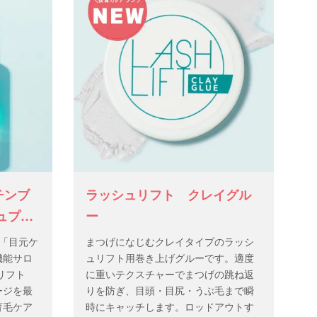
さい。
チンブ
ラッシュリフト クレイグル
ュプロ
ー
「目元ケ
まつげになじむクレイタイプのラッシ
機能サロ
ュリフト用巻き上げグルーです。適度
リフト
に重いテクスチャーでまつげの跳ね返
ージを最
りを防ぎ、目頭・目尻・うぶ毛まで瞬
育毛ケア
時にキャッチします。ロッドアウトす