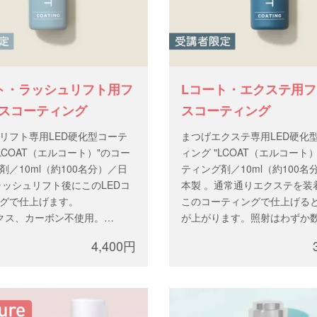
ト・ラッシュリフト用フ
Lコート・エクステ用
スコーティング
スコーティング
リフト専用LED硬化型コーテ
まつげエクステ専用LED硬化
LCOAT（エルコート）"のコー
ィング "LCOAT（エルコート
剤／10ml（約100名分）／日
ティング剤／10ml（約100名
ラッシュリフト後にこのLEDコ
本製 。通常通りエクステを装
グで仕上げます。
このコーティングで仕上げる
クス、カーボン不使用。
が上がります。照射はわずか
は講習が必要となります。講
一本毎の照射は不要のため施
4,400円
込みしたアカウントでログイ
時間に影響はありません。
ニカル講習後に郵送されたラ
※ラテックス、カーボン不使用
コードをご入力ください。
ご購入には講習が必要となり
習をお申込みしたアカウント
ン、テクニカル講習後に郵送