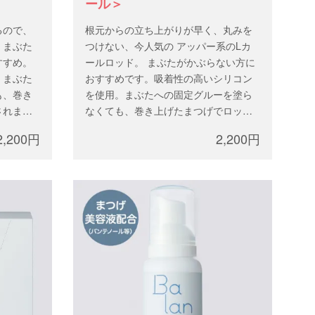
ール＞
るので、
根元からの立ち上がりが早く、丸みを
、まぶた
つけない、今人気の アッパー系のLカ
すすめ。
ールロッド。 まぶたがかぶらない方に
。まぶた
おすすめです。吸着性の高いシリコン
も、巻き
を使用。まぶたへの固定グルーを塗ら
されま
なくても、巻き上げたまつげでロッド
が固定されます。
2,200円
2,200円
×各1ペア
SS、S、M、L、LLの5サイズ×各1ペア
ずつ入っています。