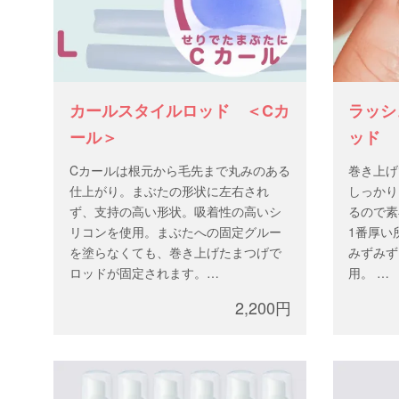
カールスタイルロッド ＜Cカ
ラッシ
ール＞
ッド
Cカールは根元から毛先まで丸みのある
巻き上げ
仕上がり。まぶたの形状に左右され
しっかり
ず、支持の高い形状。吸着性の高いシ
るので素
リコンを使用。まぶたへの固定グルー
1番厚い
を塗らなくても、巻き上げたまつげで
みずみず
ロッドが固定されます。
用。
S、M、Lの3サイズ×各2ペアずつ入って
2,200円
います。
【使用
1.ペラ
と貼り付
後、ペラ
ます。 