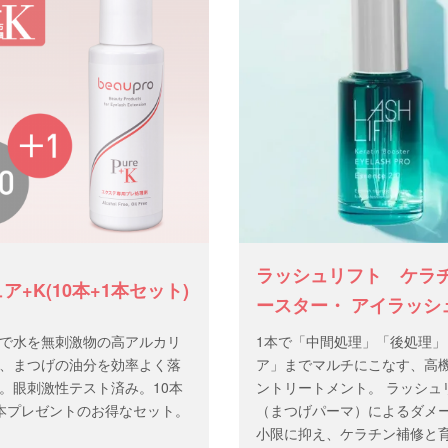
イセンスコードをご入力くだ
ラッシュリフト ケラ
ア+K(10本+1本セット)
ースター・ アイラッシ
エッセンス 2.0
で水を無刺激物の高アルカリ
1本で「中間処理」「後処理」
、まつげの油分を効率よく落
ア」までマルチにこなす、高
。眼刺激性テスト済み。10本
ントリートメント。 ラッシュ
本プレゼントのお得なセット。
（まつげパーマ）によるダメ
小限に抑え、ケラチン補修と