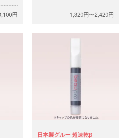
ベン・合
3,100円
1,320円〜2,420円
ー
日本製グルー 超速乾β