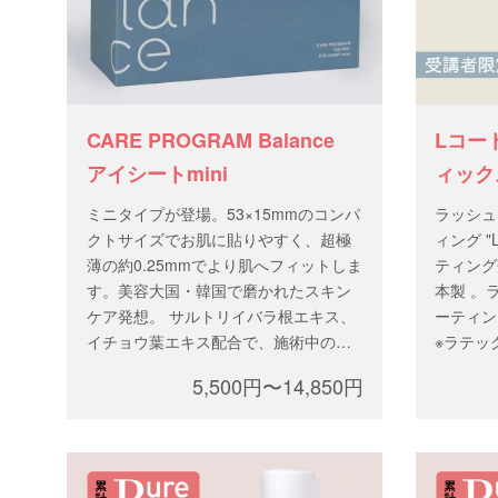
CARE PROGRAM Balance
Lコー
アイシートmini
ィック
ミニタイプが登場。53×15mmのコンパ
ラッシュ
クトサイズでお肌に貼りやすく、超極
ィング "
薄の約0.25mmでより肌へフィットしま
ティング
す。美容大国・韓国で磨かれたスキン
本製 。
ケア発想。 サルトリイバラ根エキス、
ーティン
イチョウ葉エキス配合で、施術中のお
※ラテッ
肌をやさしくいたわります。＊1箱に50
ご購入に
5,500円〜14,850円
パウチ入り
習をお申
ン、テク
イセンス