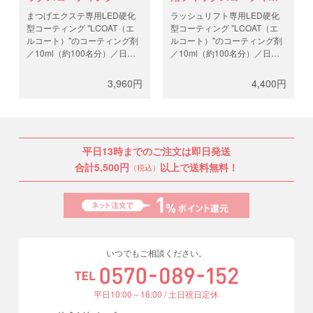
グ
まつげエクステ専用LED硬化
ラッシュリフト専用LED硬化
型コーティング "LCOAT（エ
型コーティング "LCOAT（エ
ルコート）"のコーティング剤
ルコート）"のコーティング剤
／10ml（約100名分）／日本
／10ml（約100名分）／日本
製 。通常通りエクステを装着
製 。ラッシュリフト後にこの
後に、このコーティングで仕
LEDコーティングで仕上げま
3,960円
4,400円
上げると持続性が上がりま
す。
す。照射はわずか数十秒。一
※ラテックス、カーボン不使
本毎の照射は不要のため施術
用。
の所要時間に影響はありませ
ご購入には講習が必要となり
ん。
ます。講習をお申込みしたア
平日13時までのご注文は即日発送
※ラテックス、カーボン不使
カウントでログイン、テクニ
用。
カル講習後に郵送されたライ
合計5,500円
以上で送料無料！
（税込）
ご購入には講習が必要となり
センスコードをご入力くださ
ます。講習をお申込みしたア
い。
カウントでログイン、テクニ
カル講習後に郵送されたライ
センスコードをご入力くださ
い。
いつでもご相談ください。
平日10:00～16:00 / 土日祝日定休