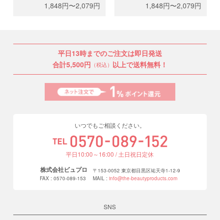
品な仕上がりに。
長 さ：MIXサイズ
1,848円〜2,079円
1,848円〜2,079円
太 さ：0.10/0.12/0.15/0.20mm
（8,9,13mm/1列、
長 さ：下まつげ（6mm/5列、
10,11,12mm/3列）または、
7mm/7列）、MIXサイズ
8mm-13mm
（8,9,13mm/1列、
本 数：12列（約4,400
10,11,12mm/3列）または、
本/0.10mm、約3,700
平日13時までのご注文は即日発送
8mm-13mm
本/0.12mm、約3,200
本 数：12列（約4,400
本/0.15mm、約2,400
合計5,500円
以上で送料無料！
（税込）
本/0.10mm、約3,700
本/0.20mm）
本/0.12mm、約3,200
本/0.15mm、約2,400
本/0.20mm）
いつでもご相談ください。
平日10:00～16:00 / 土日祝日定休
株式会社ビュプロ
〒153-0052 東京都目黒区祐天寺1-12-9
FAX : 0570-089-153
MAIL :
info@the-beautyproducts.com
SNS