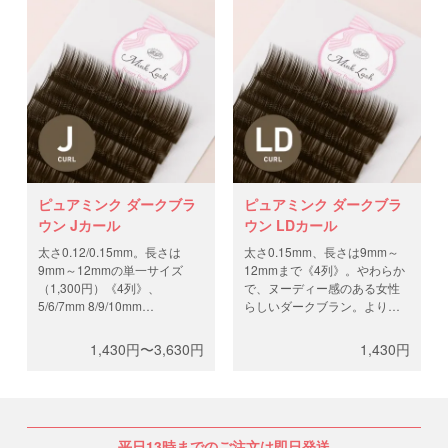
チュラルな表現に。
チュラルな表現に。
ピュアミンク ダークブラ
ピュアミンク ダークブラ
ウン Jカール
ウン LDカール
太さ0.12/0.15mm。長さは
太さ0.15mm、長さは9mm～
9mm～12mmの単一サイズ
12mmまで《4列》。やわらか
（1,300円）《4列》、
で、ヌーディー感のある女性
5/6/7mm 8/9/10mm
らしいダークブラン。よりナ
11/12/13mmのmixサイズ
チュラルな表現に。
（3,300円）《12列》からお選
1,430円〜3,630円
1,430円
びください。やわらかで、ヌ
ーディー感のある女性らしい
ダークブラン。よりナチュラ
ルな表現に。
平日13時までのご注文は即日発送