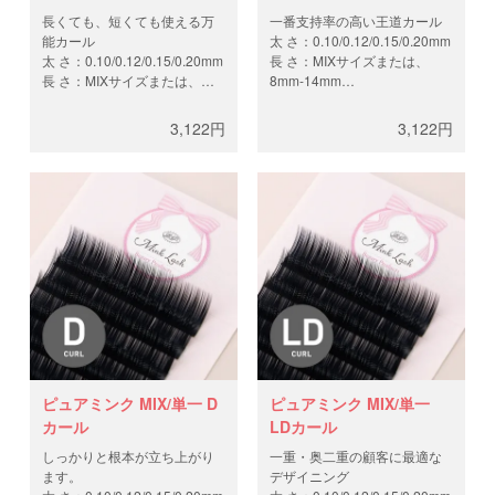
長くても、短くても使える万
一番支持率の高い王道カール
能カール
太 さ：0.10/0.12/0.15/0.20mm
太 さ：0.10/0.12/0.15/0.20mm
長 さ：MIXサイズまたは、
長 さ：MIXサイズまたは、
8mm-14mm
6mm-14mm
本 数：12列（約4,400
本 数：12列（約4,400
本/0.10mm、約3,700
3,122円
3,122円
本/0.10mm、約3,700
本/0.12mm、約2,900
本/0.12mm、約2,900
本/0.15mm、約2,200
本/0.15mm、約2,200
本/0.20mm）
本/0.20mm）
ピュアミンク MIX/単一 D
ピュアミンク MIX/単一
カール
LDカール
しっかりと根本が立ち上がり
一重・奥二重の顧客に最適な
ます。
デザイニング