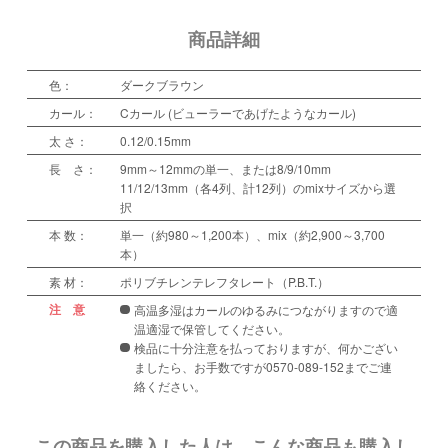
商品詳細
色：
ダークブラウン
カール：
Cカール (ビューラーであげたようなカール)
太 さ：
0.12/0.15mm
長 さ：
9mm～12mmの単一、または8/9/10mm
11/12/13mm（各4列、計12列）のmixサイズから選
択
本 数：
単一（約980～1,200本）、mix（約2,900～3,700
本）
素 材：
ポリブチレンテレフタレート（P.B.T.）
注 意
高温多湿はカールのゆるみにつながりますので適
温適湿で保管してください。
検品に十分注意を払っておりますが、何かござい
ましたら、お手数ですが0570-089-152までご連
絡ください。
この商品を購入した人は、こんな商品も購入し