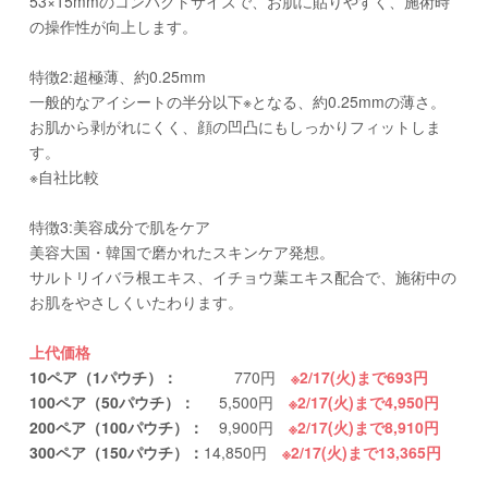
53×15mmのコンパクトサイズで、お肌に貼りやすく、施術時
の操作性が向上します。
特徴2:超極薄、約0.25mm
一般的なアイシートの半分以下※となる、約0.25mmの薄さ。
お肌から剥がれにくく、顔の凹凸にもしっかりフィットしま
す。
※自社比較
特徴3:美容成分で肌をケア
美容大国・韓国で磨かれたスキンケア発想。
サルトリイバラ根エキス、イチョウ葉エキス配合で、施術中の
お肌をやさしくいたわります。
上代価格
10ペア（1パウチ）
：
770円
※2/17(火)まで693円
100ペア（50パウチ）
：
5,500円
※2/17(火)まで4,950円
200ペア（100パウチ）
：
9,900円
※2/17(火)まで8,910円
300ペア（150パウチ）
：
14,850円
※2/17(火)まで13,365円