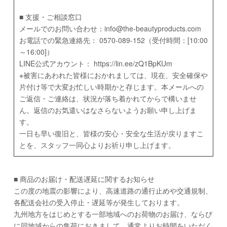
■ 支援・ご相談窓口
メールでのお問い合わせ：info@the-beautyproducts.com
お電話での緊急連絡先： 0570-089-152（受付時間：[10:00
～16:00]）
LINE公式アカウント： https://lin.ee/zQ1BpKUm
※被害にあわれた皆様におかれましては、現在、安全確保や
片付け等で大変お忙しい時期かと存じます。本メールへの
ご返信・ご連絡は、状況が落ち着かれてからで構いませ
ん。返信のお気遣いはなさらないようお願い申し上げま
す。
一日も早い復旧と、皆様の安心・安全な生活が戻りますこ
とを、スタッフ一同心よりお祈り申し上げます。
■ 商品のお届け・配送遅延に関するお知らせ
この度の地震の影響により、高速道路の通行止めや交通規制、
各配送会社の受入停止・遅延等が発生しております。
九州地方をはじめとする一部地域へのお荷物のお届け、ならび
に同地域からの集荷におきまして、通常よりお時間をいただく