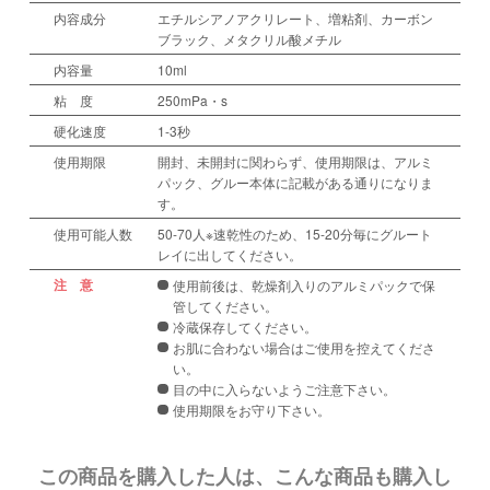
内容成分
エチルシアノアクリレート、増粘剤、カーボン
ブラック、メタクリル酸メチル
内容量
10ml
粘 度
250mPa・s
硬化速度
1-3秒
使用期限
開封、未開封に関わらず、使用期限は、アルミ
パック、グルー本体に記載がある通りになりま
す。
使用可能人数
50-70人※速乾性のため、15-20分毎にグルート
レイに出してください。
注 意
使用前後は、乾燥剤入りのアルミパックで保
管してください。
冷蔵保存してください。
お肌に合わない場合はご使用を控えてくださ
い。
目の中に入らないようご注意下さい。
使用期限をお守り下さい。
この商品を購入した人は、こんな商品も購入し