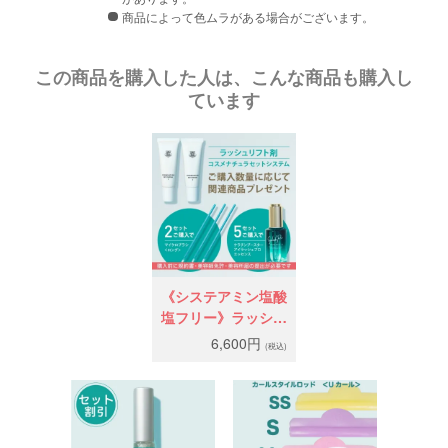
商品によって色ムラがある場合がございます。
この商品を購入した人は、こんな商品も購入し
ています
《システアミン塩酸
塩フリー》ラッシュ
リフト剤・コスメナ
6,600円
(税込)
チュラ セットシス
テム