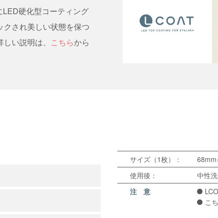
LED硬化型コーティング
ロックされ美しい状態を保つ
て詳しい説明は、
こちら
から
サイズ（1枚）：
68mm
使用後：
中性洗
注 意
LC
こ