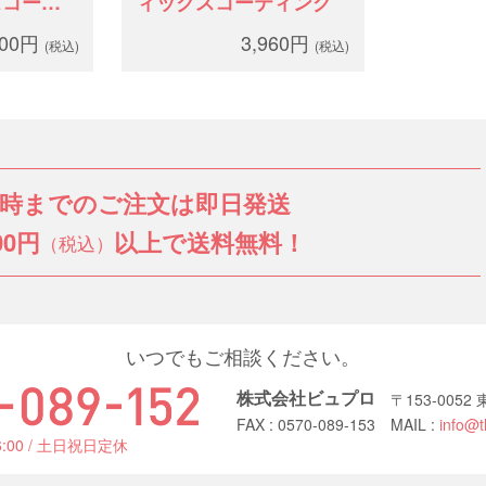
スコーテ
ィックスコーティング
400円
3,960円
(税込)
(税込)
3時までのご注文は即日発送
00円
以上で送料無料！
（税込）
いつでもご相談ください。
株式会社ビュプロ
〒153-005
FAX : 0570-089-153
MAIL :
info@t
6:00 / 土日祝日定休