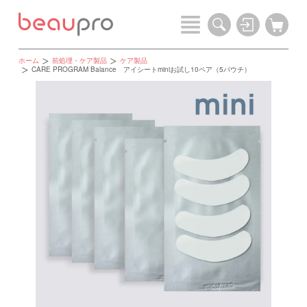
ホーム
前処理・ケア製品
ケア製品
CARE PROGRAM Balance アイシートminiお試し10ペア（5パウチ）