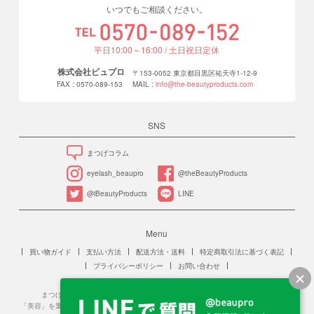
いつでもご相談ください。
平日10:00～16:00 / 土日祝日定休
株式会社ビュプロ
〒153-0052 東京都目黒区祐天寺1-12-9
FAX : 0570-089-153
MAIL :
info@the-beautyproducts.com
SNS
まつげコラム
eyelash_beaupro
@theBeautyProducts
@iBeautyProducts
LINE
Menu
買い物ガイド
支払い方法
配送方法・送料
特定商取引法に基づく表記
プライバシーポリシー
お問い合わせ
まつげエクステンションは、美容師法に規定する「美容」に該当します。
「美容」を業をとする場合、保健所への美容所登録が必要です。また、施術を行う人は