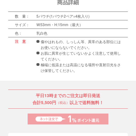
商品詳細
数 量：
5パウチ(1パウチ2ペア=4枚入り)
サイズ：
W:53mm・H:15mm（最大）
色：
乳白色
注 意
傷やはれもの、しっしん等、異常のある部位には
お使いにならないでください。
お肌に異常が生じていないかよく注意して使用し
てください。
極端に低温または高温になる場所や直射日光をさ
け保管してください。
平日13時までのご注文は即日発送
合計5,500円
以上で送料無料！
（税込）