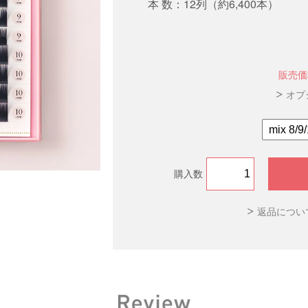
本 数：12列（約6,400本）
販売価
オプ
購入数
返品につい