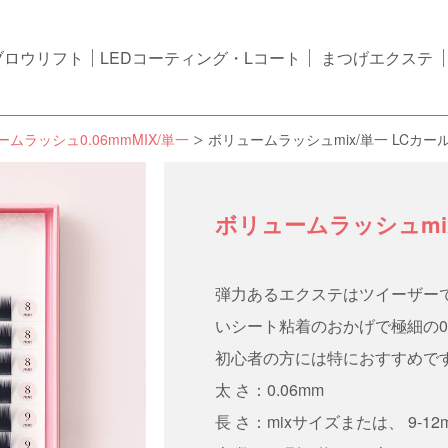
ブロウリフト
LEDコーティング・Lコート
まつげエクステ
ムラッシュ0.06mmMIX/単一
ボリュームラッシュmix/単一 LCカール
ボリュームラッシュmix/
弾力あるエクステはツイーザー
いシート粘着のおかげで極細の0
初心者の方には特におすすめで
太 さ：0.06mm
長 さ：mixサイズまたは、 9-12