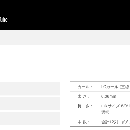
カール：
LCカール (直線
太 さ：
0.06mm
長 さ：
mixサイズ 8/
選択
本 数：
合計12列、約6,