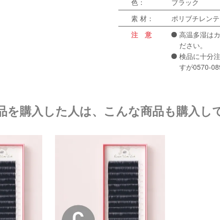
色：
ブラック
素 材：
ポリブチレンテレ
注 意
高温多湿は
ださい。
検品に十分
すが0570-
品を購入した人は、こんな商品も購入し