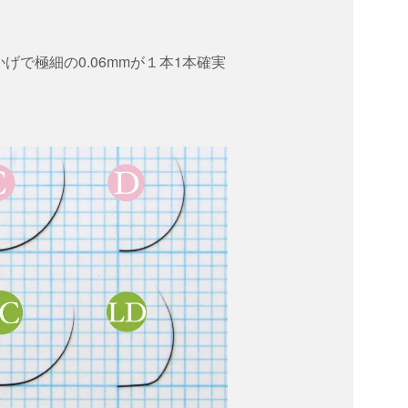
で極細の0.06mmが１本1本確実