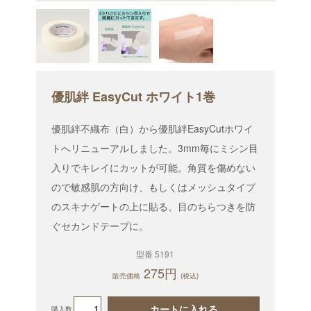
優肌絆 EasyCut ホワイト1巻
優肌絆不織布（白）から優肌絆EasyCutホワイ
トへリニューアルしました。3mm毎にミシン目
入りでキレイにカットが可能。角質を傷めない
ので敏感肌の方向け、もしくはメッシュタイプ
のスキナゲートの上に貼る、目のちらつきを防
ぐセカンドテープに。
型番 5191
275円
販売価格
(税込)
カートに入れる
購入数