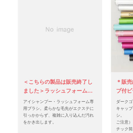
＜こちらの製品は販売終了し
＊販売
ました＞ラッシュフォーム専
プ付ビ
用ブラシ
ーブラ
アイシャンプー・ラッシュフォーム専
ダークゴ
ド・ブ
用ブラシ。柔らかな毛先がエクステに
キャップ
引っかからず、複雑に入り込んだ汚れ
シ。
をかき出します。
ご注意）
チック筒