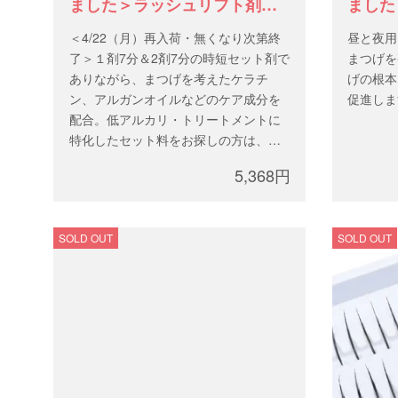
ました＞ラッシュリフト剤・
ました
【Cite】ファースト&セカンド
エッセ
＜4/22（月）再入荷・無くなり次第終
昼と夜用
プロ
了＞１剤7分＆2剤7分の時短セット剤で
まつげを
ありながら、まつげを考えたケラチ
げの根本
ン、アルガンオイルなどのケア成分を
促進しま
配合。低アルカリ・トリートメントに
特化したセット料をお探しの方は、お
すすめです。
5,368円
セット剤の匂いを抑えたフレッシュフ
ローラルの香り。
こちら
SOLD OUT
SOLD OUT