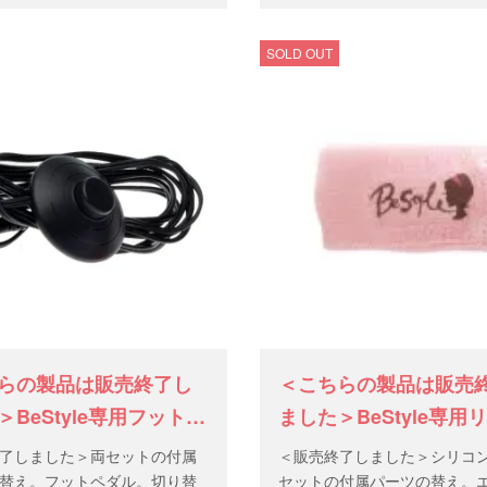
SOLD OUT
らの製品は販売終了し
＜こちらの製品は販売
＞BeStyle専用フットス
ました＞BeStyle専用
ンド
了しました＞両セットの付属
＜販売終了しました＞シリコ
替え。フットペダル。切り替
セットの付属パーツの替え。