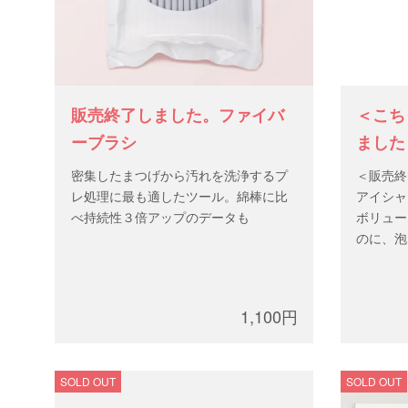
販売終了しました。ファイバ
＜こち
ーブラシ
ました＞
フォー
密集したまつげから汚れを洗浄するプ
＜販売終
レ処理に最も適したツール。綿棒に比
アイシャ
べ持続性３倍アップのデータも
ボリュー
のに、泡
1,100円
SOLD OUT
SOLD OUT