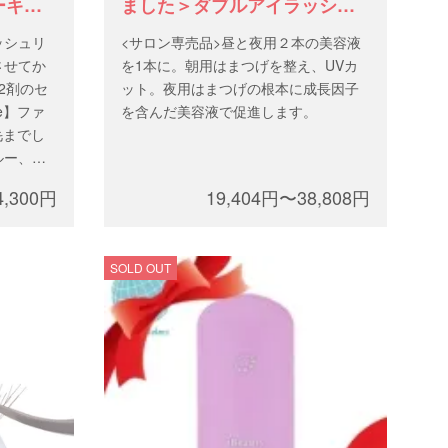
ーキッ
ました＞ダブルアイラッシュ
エッセンス店販用
ッシュリ
<サロン専売品>昼と夜用２本の美容液
させてか
を1本に。朝用はまつげを整え、UVカ
2剤のセ
ット。夜用はまつげの根本に成長因子
e】ファ
を含んだ美容液で促進します。
毛までし
ルー、併
好みで選
4,300円
19,404円〜38,808円
て欲しい
す。
SOLD OUT