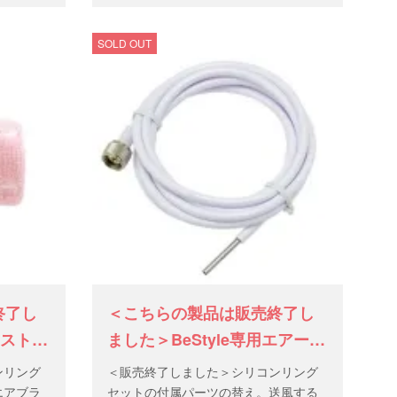
SOLD OUT
終了し
＜こちらの製品は販売終了し
リストバ
ました＞BeStyle専用エアーブ
ラシ付きエアホース
ンリング
＜販売終了しました＞シリコンリング
エアブラ
セットの付属パーツの替え。送風する