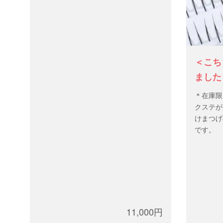
＜こちらの製品はパッケージ
＜こち
変更のため商品ページが移動
ました
しました＞日本製グルー 超速
テ シ
後継品は
＊在庫限
乾β3本セット
クステが
けまつげ
です。
αの調整グルー、もしくは単体で。速
乾性に非常に優れた超速乾αにカーボ
11,000円
ンを入れ使いものに
乾燥剤・アルミパック付き