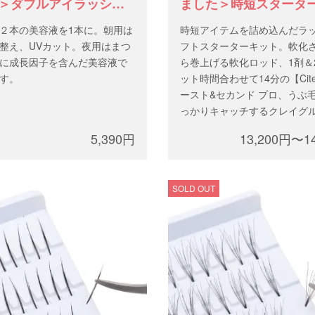
＞ダブルアイラッシュ
ました＞時短スタータ
ンス
ト
２本の美容液を1本に。朝用は
時短アイテムを詰め込んだラ
整え、UVカット。夜用はまつ
フトスターターキット。軟化
に成長因子を含んだ美容液で
ら巻上げる軟化ロッド、1剤＆
す。
ット時間合わせて14分の【Cit
ースト&セカンド プロ、うぶ
っかりキャッチするクレイグ
用して使える高濃度美容液、
5,390円
13,200円〜1
べるロッド４種類。今、試し
スタートキット2024年度版で
SOLD OUT