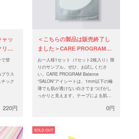
キャッ
＜こちらの製品は販売終了し
クリュ
ました＞CARE PROGRAM
ィープ
Balance アイシートサンプル
ーで登
お一人様1セット（1セット2枚入り）限
りのサンプル。ぜひ、お試しくださ
めプラス
い。CARE PROGRAM Balance
スチック
“SALON”アイシートは、1mm以下の極
薄でも肌が透けない白さでまつげがし
っかりと見えます。テープによる肌の
乾燥や痒みから肌を守り、ヒアルロン
220円
0円
酸配合で肌ケアしながら下まつげを抑
えます。
SOLD OUT