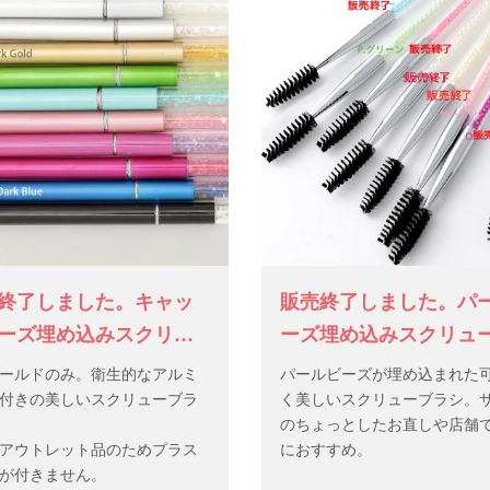
終了しました。キャッ
販売終了しました。パ
ーズ埋め込みスクリュ
ーズ埋め込みスクリュ
シ（ケース無／ゴール
シ（キャップ無）
ールドのみ。衛生的なアルミ
パールビーズが埋め込まれた
ルー）
付きの美しいスクリューブラ
く美しいスクリューブラシ。
のちょっとしたお直しや店舗
アウトレット品のためプラス
におすすめ。
が付きません。