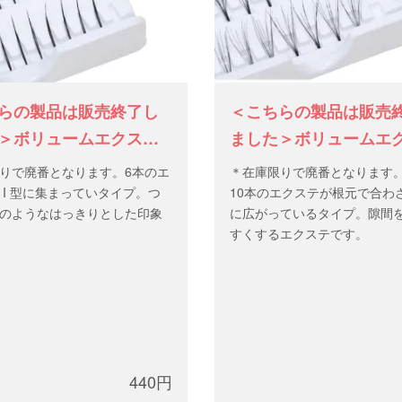
らの製品は販売終了し
＜こちらの製品は販売
＞ボリュームエクス
ました＞ボリュームエ
ングル
テ フレアー
りで廃番となります。6本のエ
＊在庫限りで廃番となります
 I 型に集まっていタイプ。つ
10本のエクステが根元で合わ
のようなはっきりとした印象
に広がっているタイプ。隙間
すくするエクステです。
440円