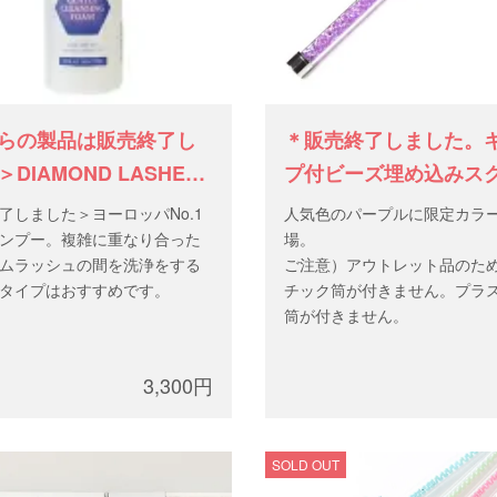
らの製品は販売終了し
＊販売終了しました。
DIAMOND LASHES
プ付ビーズ埋め込みス
ムクレンザー
ーブラシ（ケース無/デ
了しました＞ヨーロッパNo.1
人気色のパープルに限定カラ
パープル）
ンプー。複雑に重なり合った
場。
ムラッシュの間を洗浄をする
ご注意）アウトレット品のた
タイプはおすすめです。
チック筒が付きません。プラ
筒が付きません。
3,300円
SOLD OUT