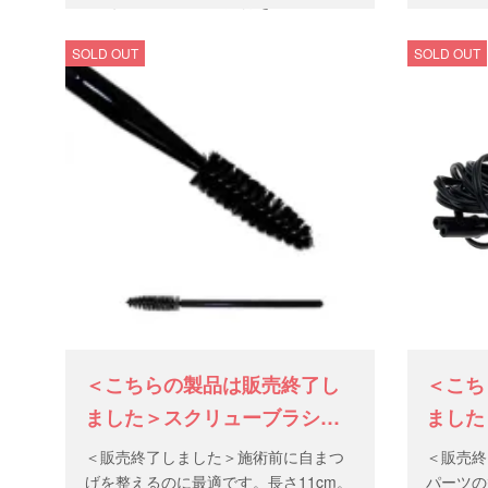
SOLD OUT
SOLD OUT
＜こちらの製品は販売終了し
＜こち
ました＞スクリューブラシ
ました
短 25本セット
イッチ
＜販売終了しました＞施術前に自まつ
＜販売終
げを整えるのに最適です。長さ11cm。
パーツの