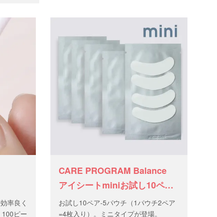
CARE PROGRAM Balance
アイシートminiお試し10ペア
（5パウチ）
を効率良く
お試し10ペア-5パウチ（1パウチ2ペア
100ピー
=4枚入り）。ミニタイプが登場。