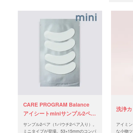
CARE PROGRAM Balance
洗浄カ
アイシートminiサンプル2ペア
（1パウチ）
サンプル2ペア（1パウチ2ペア入り）。
アイミン
ミニタイプが登場。53×15mmのコンパ
な小物ツ