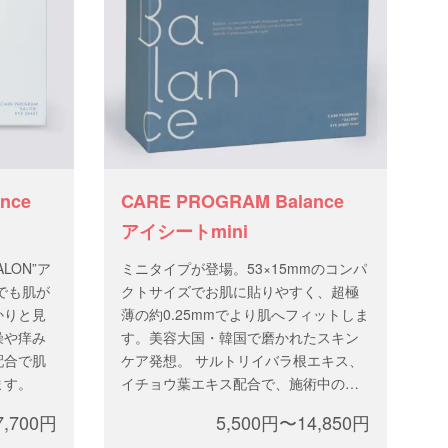
lance
CARE PROGRAM Balance
アイシートmini
SALON”ア
ミニタイプが登場。53×15mmのコンパ
でも肌が
クトサイズでお肌に貼りやすく、超極
かりと見
薄の約0.25mmでより肌へフィットしま
燥や痒み
す。美容大国・韓国で磨かれたスキン
配合で肌
ケア発想。 サルトリイバラ根エキス、
ます。
イチョウ葉エキス配合で、施術中のお
肌をやさしくいたわります。＊1箱に50
7,700円
5,500円〜14,850円
パウチ入り