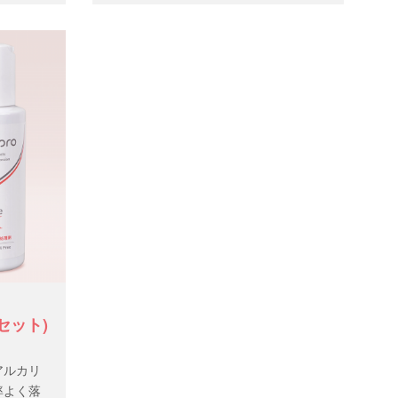
セット)
アルカリ
率よく落