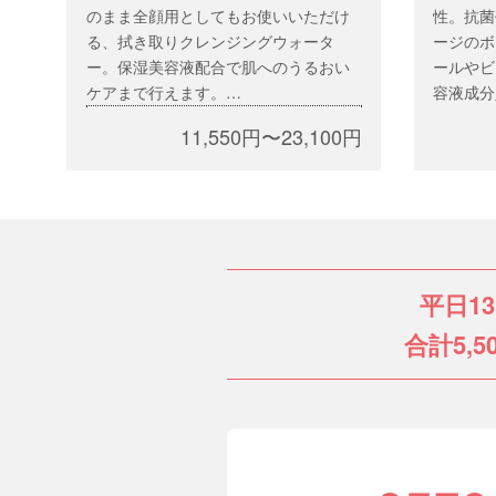
のまま全顔用としてもお使いいただけ
性。抗菌
る、拭き取りクレンジングウォータ
ージのボ
ー。保湿美容液配合で肌へのうるおい
ールやビ
ケアまで行えます。
容液成分
オイル・アルコール・パラベン・合
11,550円〜23,100円
成色素・合成香料フリー
平日1
合計5,5