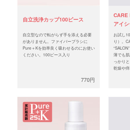
CARE
自立洗浄カップ100ピース
アイシ
ウチ)
自立型なので転がらず手を添える必要
お試し1
がありません。ファイバーブラシに
り）。CAR
Pure＋Kを効率良く吸わせるのにお使い
“SAL
ください。100ピース入り
薄でも肌
っかりと
乾燥や痒
酸配合で
770円
えます。