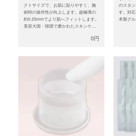
クトサイズで、お肌に貼りやすく、施
のスタン
術時の操作性が向上します。超極薄の
す。対応
約0.25mmでより肌へフィットします。
本製グル
美容大国・韓国で磨かれたスキンケア
発想。 サルトリイバラ根エキス、イチ
0円
ョウ葉エキス配合で、施術中のお肌を
やさしくいたわります。＊お一人様1パ
ウチまで