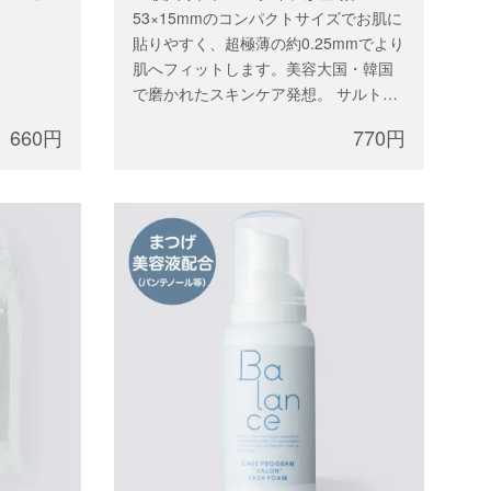
53×15mmのコンパクトサイズでお肌に
貼りやすく、超極薄の約0.25mmでより
肌へフィットします。美容大国・韓国
で磨かれたスキンケア発想。 サルトリ
イバラ根エキス、イチョウ葉エキス配
660円
770円
合で、施術中のお肌をやさしくいたわ
ります。