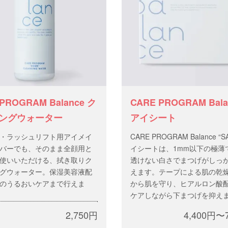
PROGRAM Balance ク
CARE PROGRAM Ba
ングウォーター
アイシート
・ラッシュリフト用アイメイ
CARE PROGRAM Balance “
バーでも、そのまま全顔用と
イシートは、1mm以下の極薄
使いいただける、拭き取りク
透けない白さでまつげがしっ
グウォーター。保湿美容液配
えます。テープによる肌の乾
のうるおいケアまで行えま
から肌を守り、ヒアルロン酸
ケアしながら下まつげを抑え
・アルコール・パラベン・合
2,750円
4,400円〜
成色素・合成香料フリー