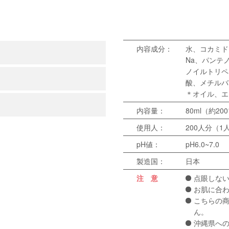
内容成分：
水、コカミド
Na、パンテ
ノイルトリペ
酸、メチルバ
＊オイル、エ
内容量：
80ml（約2
使用人：
200人分（1
pH値：
pH6.0~7.0
製造国：
日本
注 意
点眼しな
お肌に合
こちらの商
ん。
沖縄県へ