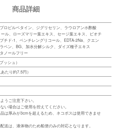
商品詳細
プロピルベタイン、ジグリセリン、ラウロアンホ酢酸
ノール、ローズマリー葉エキス、セージ葉エキス、ビオチ
プチド-1、ベンチレングリコール、EDTA-2Na、クエン
ラベン、BG、加水分解シルク、ダイズ種子エキス
タノールフリー
00プッシュ）
人あたり約7.5円）
いようご注意下さい。
わない場合はご使用を控えてください。
品は厚みが3cmを超えるため、ネコポスは使用できませ
の配送は、液体物のため船便のみの対応となります。