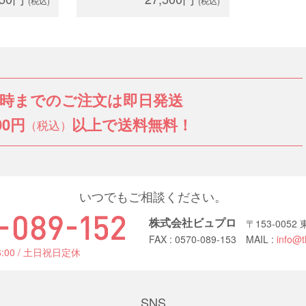
(税込)
(税込)
3時までのご注文は即日発送
00円
以上で送料無料！
（税込）
いつでもご相談ください。
株式会社ビュプロ
〒153-005
FAX : 0570-089-153
MAIL :
info@t
6:00 / 土日祝日定休
SNS