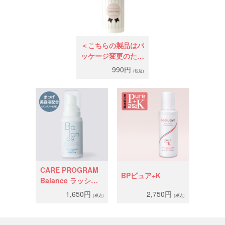
＜こちらの製品はパ
ッケージ変更のため
商品ページが移動し
990円
(税込)
ました＞ラッシュフ
ォーム
CARE PROGRAM
BPピュア+K
Balance ラッシュ
フォーム
1,650円
2,750円
(税込)
(税込)