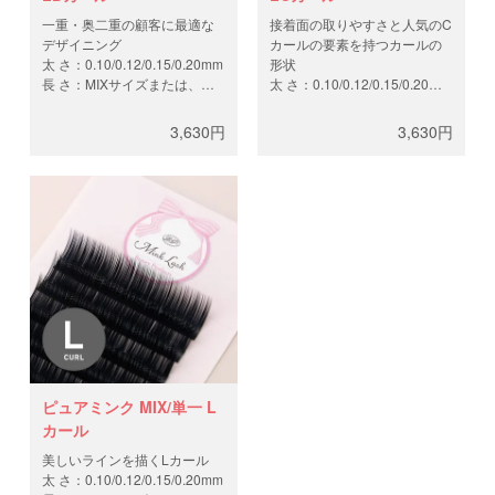
一重・奥二重の顧客に最適な
接着面の取りやすさと人気のC
デザイニング
カールの要素を持つカールの
太 さ：0.10/0.12/0.15/0.20mm
形状
長 さ：MIXサイズまたは、
太 さ：0.10/0.12/0.15/0.20mm
8mm-13mm
長 さ：MIXサイズまたは、
本 数：12列（約4,400
9mm-13mm
3,630円
3,630円
本/0.10mm、約3,700
本 数：12列（約4,400
本/0.12mm、約2,900
本/0.10mm、約3,700
本/0.15mm、約2,200
本/0.12mm、約2,900
本/0.20mm）
本/0.15mm、約2,200
本/0.20mm）
ピュアミンク MIX/単一 L
カール
美しいラインを描くLカール
太 さ：0.10/0.12/0.15/0.20mm