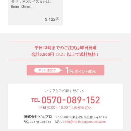
長 さ：MIXサイズまたは、
9mm-13mm
本 数：12列（約4,400
本/0.10mm、約3,700
3,122円
本/0.12mm、約2,900
本/0.15mm、約2,200
本/0.20mm）
平日13時までのご注文は即日発送
合計5,500円
以上で送料無料！
（税込）
いつでもご相談ください。
平日10:00～16:00 / 土日祝日定休
株式会社ビュプロ
〒153-0052 東京都目黒区祐天寺1-12-9
FAX : 0570-089-153
MAIL :
info@the-beautyproducts.com