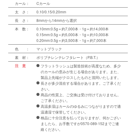
カール：
Cカール
太 さ：
0.10/0.15/0.20mm
長 さ：
8mmから14mmから選択
本 数：
0.10mm:0.5g＝約7,000本・1g＝約14,000本
0.15mm:0.5g＝約5,000本・1g＝約10,000本
0.20mm:0.5g＝約3,500本・1g＝約7,000本
色 ：
マットブラック
素 材：
ポリブチレンテレフタレート（P.B.T.）
注 意
フラットラッシュは製造技術が高度なため、多少
のカールの歪みが生じる場合があります。また、
製品上先端がクロスしたものと混同いたします。
長さが多少混在する場合があります。ご了承くだ
さい。
商品の性質上、ご交換は受け付けておりません。
ご了承ください。
高温多湿はカールのゆるみにつながりますので適
温適湿で保管してください。
検品に十分注意を払っておりますが、何かござい
ましたら、お手数ですが0570-089-152までご連
絡ください。