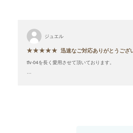
ジュエル
迅速なご対応ありがとうござ
tfv-04を長く愛用させて頂いております。
何年か経ったので新しく、もう一本購入したとこ
く掴めず、、、
お問い合わせさせて頂いたところ、迅速に交換し
きたツイザーは6D以上も余裕で掴める最優秀ツ