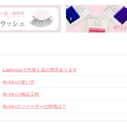
Lashvougで代替え品の用意あります
tfv-04+の使い方
tfv-04+の検品工程
tfv-04+のツイーザーの特徴は？