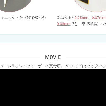
フィニッシュ仕上げで滑らか
DLUX社の
0.05mm
、
0.07mm
0.06mm
でも、束で容易につ
ュームラッシュツイーザーの真骨頂、tfv-04+に合うピックア