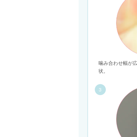
噛み合わせ幅が
状。
3