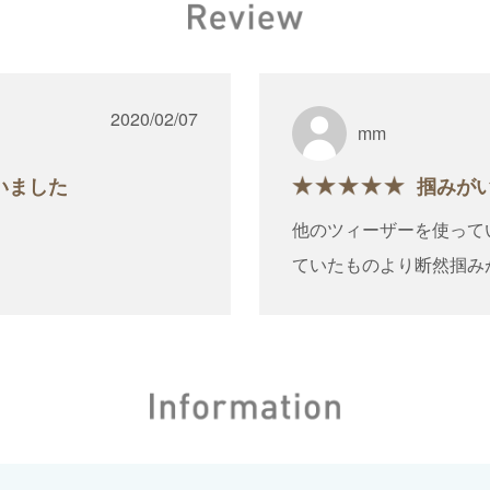
2020/02/07
mm
いました
掴みが
他のツィーザーを使って
ていたものより断然掴み
ろ、私の癖のせいか上手
ファンがバラつかずスム
た。
シングルでは匠を使わせ
て下さり、新しくやって
愛用できます。ビューテ
イザー！！
す。