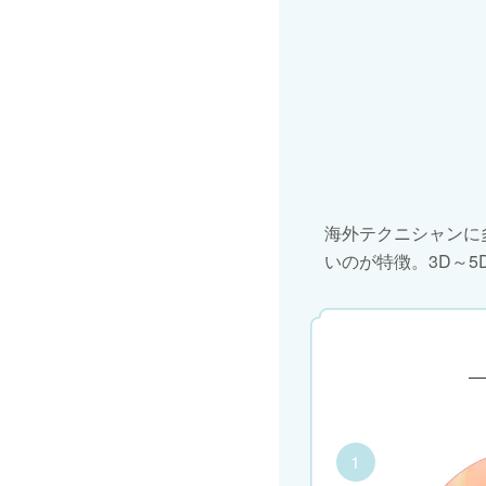
サロンワークが楽しくなり、スタメンツイザー確
メガボリューム系のファンを作りたくてツイザー
さんに、是非試して頂きたい一本です。
素敵な商品をありがとうございました(^^)
海外テクニシャンに
いのが特徴。3D～5
1