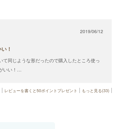
2019/06/12
いい！
いて同じような形だったので購入したところ使っ
がいい！
ーズに施術できます！早く買っておけばよかっ
レビューを書くと50ポイントプレゼント
もっと見る(33)
て頂いてますが噛み合わせが悪くなる事なく長年
ィプロダクツさんのツィーザーが一番信用できま