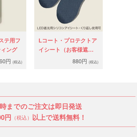
ステ用フ
Lコート・プロテクトア
ティング
イシート（お客様遮光
用）
960円
880円
(税込)
(税込)
3時までのご注文は即日発送
00円
以上で送料無料！
（税込）