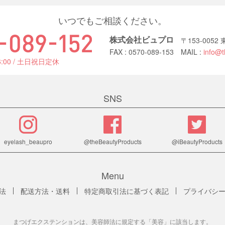
いつでもご相談ください。
株式会社ビュプロ
〒153-005
FAX : 0570-089-153
MAIL :
info@t
6:00 / 土日祝日定休
SNS
eyelash_beaupro
@theBeautyProducts
@iBeautyProducts
Menu
法
配送方法・送料
特定商取引法に基づく表記
プライバシ
まつげエクステンションは、美容師法に規定する「美容」に該当します。