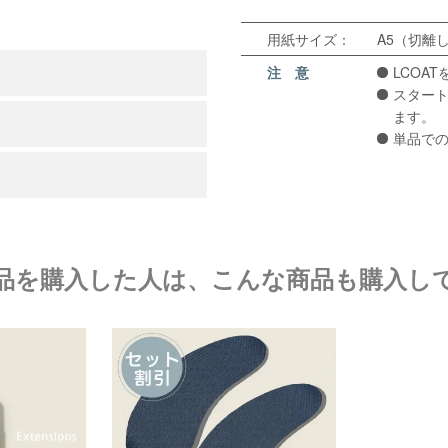
用紙サイズ：
A5（切離
注 意
LCOA
スタート
ます。
単品で
品を購入した人は、こんな商品も購入し