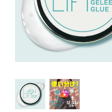
この投稿をInstagramで見る
この投稿をInstagramで見る
まつげエクステ商材ビュプロ(@eyelash_beaupro
まつげエクステ商材ビュプロ(@eyelash_beaupro