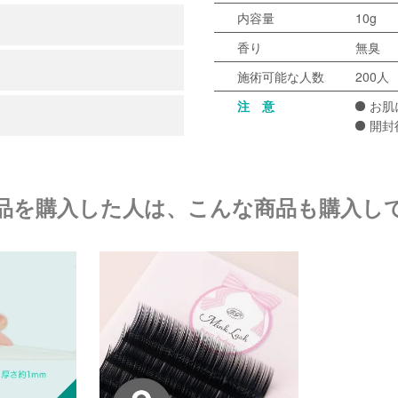
内容量
10g
香り
無臭
施術可能な人数
200人
注 意
お肌
開封
品を購入した人は、こんな商品も購入し