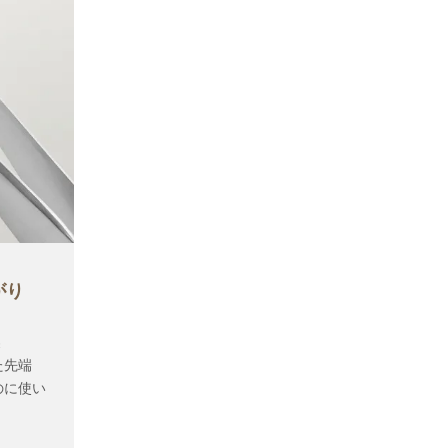
がり
製
た先端
のに使い