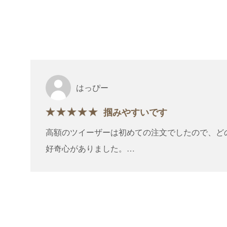
はっぴー
掴みやすいです
高額のツイーザーは初めての注文でしたので、ど
好奇心がありました。
エクステのどの部分でも掴みやすく、購入して良
購入してからそれほど時間が経っていないので、
使い慣れたらもっと便利な道具だと思いました。