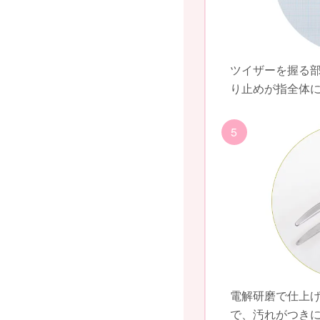
ツイザーを握る
り止めが指全体
5
電解研磨で仕上
で、汚れがつき