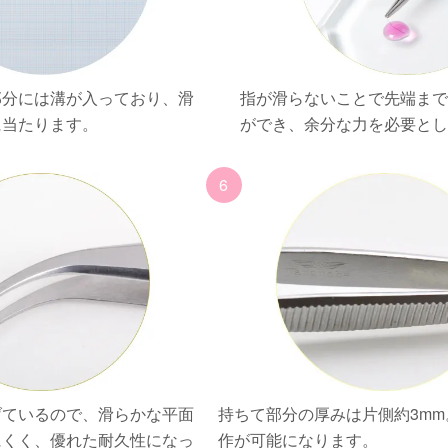
部分には溝が入っており、滑
指が滑らないことで先端ま
に当たります。
ができ、余分な力を必要と
6
げているので、滑らかな平面
持ちて部分の厚みは片側約3m
にくく、優れた耐久性になっ
作が可能になります。