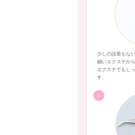
少しの誤差もな
細いエクステか
エクステでもし
す。
3