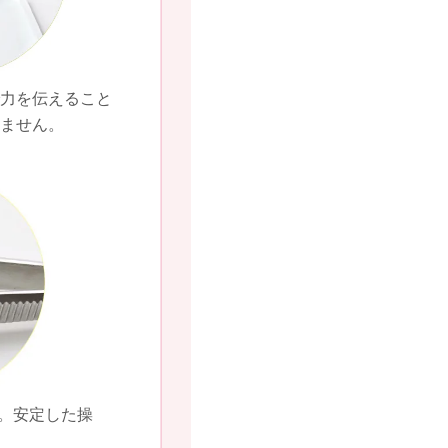
で力を伝えること
しません。
m。安定した操