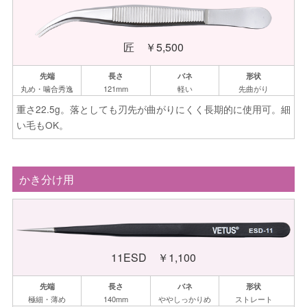
匠 ￥5,500
丸め・
噛合秀逸
121mm
軽い
先曲がり
重さ22.5g。落としても刃先が曲がりにくく長期的に使用可。細
い毛もOK。
かき分け用
11ESD ￥1,100
極細・薄め
140mm
やや
しっかりめ
ストレート