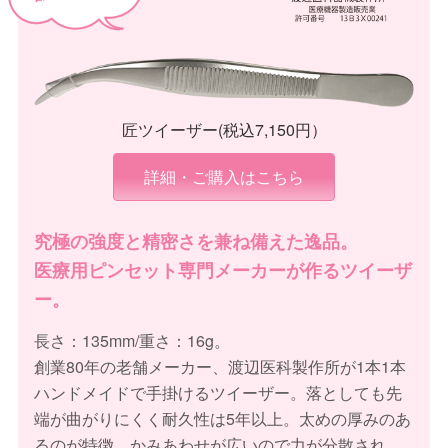
匠ツイーザー(税込7,150円）
詳細・ご購入はこちら
究極の強度と精密さを兼ね備えた逸品。
医療用ピンセット専門メーカーが作るツイーザ
ー。
長さ：135mm/重さ：16g。
創業80年の老舗メーカー、渡辺医科製作所が1本1本
ハンドメイドで手掛けるツイーザー。落としても先
端が曲がりにくく耐久性は5年以上。太めの厚みのあ
るのが特徴。かみあわせが広いので力が分散され、