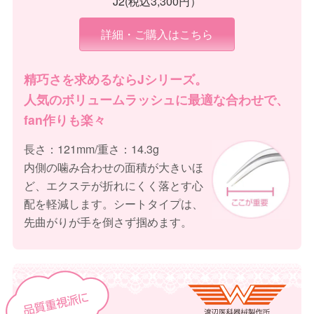
J2(税込3,300円）
詳細・ご購入はこちら
精巧さを求めるならJシリーズ。
人気のボリュームラッシュに最適な合わせで、
fan作りも楽々
長さ：121mm/重さ：14.3g
内側の噛み合わせの面積が大きいほ
ど、エクステが折れにくく落とす心
配を軽減します。シートタイプは、
先曲がりが手を倒さず掴めます。