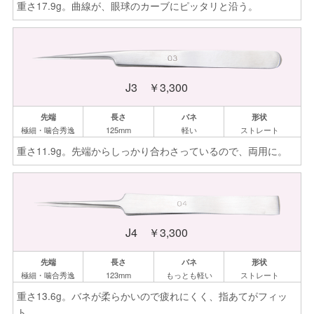
重さ17.9g。曲線が、眼球のカーブにピッタリと沿う。
J3 ￥3,300
極細・
噛合秀逸
125mm
軽い
ストレート
重さ11.9g。先端からしっかり合わさっているので、両用に。
J4 ￥3,300
極細・
噛合秀逸
123mm
もっとも
軽い
ストレート
重さ13.6g。バネが柔らかいので疲れにくく、指あてがフィッ
ト。