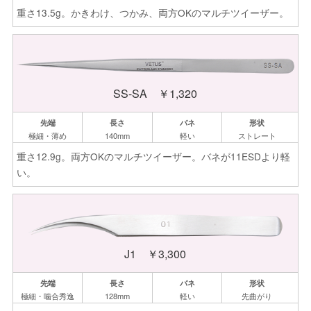
重さ13.5g。かきわけ、つかみ、両方OKのマルチツイーザー。
SS-SA ￥1,320
極細・薄め
140mm
軽い
ストレート
重さ12.9g。両方OKのマルチツイーザー。バネが11ESDより軽
い。
J1 ￥3,300
極細・
噛合秀逸
128mm
軽い
先曲がり