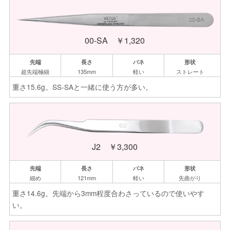
00-SA ￥1,320
超先端
極細
135mm
軽い
ストレート
重さ15.6g。SS-SAと一緒に使う方が多い。
J2 ￥3,300
細め
121mm
軽い
先曲がり
重さ14.6g。先端から3mm程度合わさっているので使いやす
い。