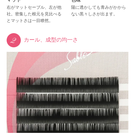
右がマットセーブル、左が他
陽に透かしても青みがかから
社。密集した根元を見比べる
ない黒々しさが出ます。
とマットさは一目瞭然。
カール、成型の均一さ