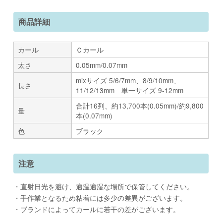
商品詳細
カール
Ｃカール
太さ
0.05mm/0.07mm
mixサイズ 5/6/7mm、8/9/10mm、
長さ
11/12/13mm 単一サイズ 9-12mm
合計16列、約13,700本(0.05mm)/約9,800
量
本(0.07mm)
色
ブラック
注意
・直射日光を避け、適温適湿な場所で保管してください。
・手作業となるため粘着には多少の差異がございます。
・ブランドによってカールに若干の差がございます。