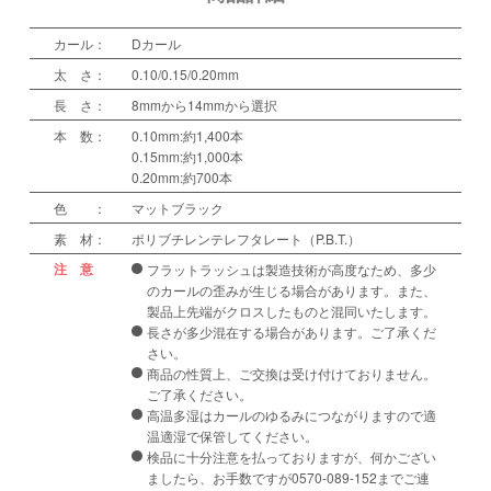
カール：
Dカール
太 さ：
0.10/0.15/0.20mm
長 さ：
8mmから14mmから選択
本 数：
0.10mm:約1,400本
0.15mm:約1,000本
0.20mm:約700本
色 ：
マットブラック
素 材：
ポリブチレンテレフタレート（P.B.T.）
注 意
フラットラッシュは製造技術が高度なため、多少
のカールの歪みが生じる場合があります。また、
製品上先端がクロスしたものと混同いたします。
長さが多少混在する場合があります。ご了承くだ
さい。
商品の性質上、ご交換は受け付けておりません。
ご了承ください。
高温多湿はカールのゆるみにつながりますので適
温適湿で保管してください。
検品に十分注意を払っておりますが、何かござい
ましたら、お手数ですが0570-089-152までご連