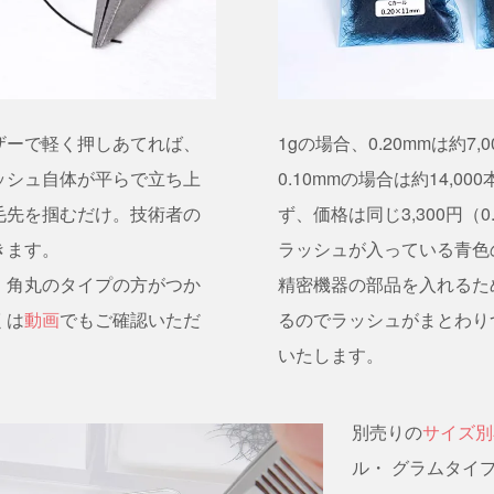
ザーで軽く押しあてれば、
1gの場合、0.20mmは約7,0
ッシュ自体が平らで立ち上
0.10mmの場合は約14,
毛先を掴むだけ。技術者の
ず、価格は同じ3,300円（0
きます。
ラッシュが入っている青色
。角丸のタイプの方がつか
精密機器の部品を入れるた
くは
動画
でもご確認いただ
るのでラッシュがまとわり
いたします。
別売りの
サイズ別
ル・ グラムタイ