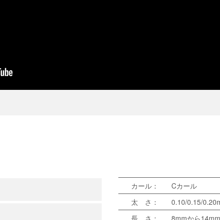
カール：
Cカール
太 さ：
0.10/0.15/0.2
長 さ：
8mmから14m