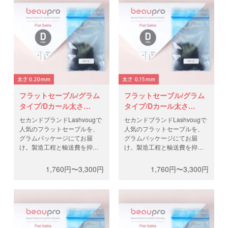
フラットセーブル/グラム
フラットセーブル/グラム
タイプ/Dカール太さ
タイプ/Dカール太さ
0.20mm
0.15mm
セカンドブランドLashvougで
セカンドブランドLashvougで
人気のフラットセーブルを、
人気のフラットセーブルを、
グラムパッケージにてお届
グラムパッケージにてお届
け。製造工程と輸送費を抑
け。製造工程と輸送費を抑
え、高品質なフラットラッシ
え、高品質なフラットラッシ
ュを低価格で。0.5gと1gから
ュを低価格で。0.5gと1gから
1,760円〜3,300円
1,760円〜3,300円
お選びください。
お選びください。