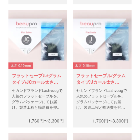
からお選びください。
お選びください。
フラットセーブル/グラム
フラットセーブル/グラム
タイプ/JCカール太さ
タイプ/Jカール太さ
0.10mm
0.10mm
セカンドブランドLashvougで
セカンドブランドLashvougで
人気のフラットセーブルを、
人気のフラットセーブルを、
グラムパッケージにてお届
グラムパッケージにてお届
け。製造工程と輸送費を抑
け。製造工程と輸送費を抑
え、高品質なフラットラッシ
え、高品質なフラットラッシ
ュを低価格で。0.5gと1gから
ュを低価格で。0.5gと1gから
1,760円〜3,300円
1,760円〜3,300円
お選びください。
お選びください。