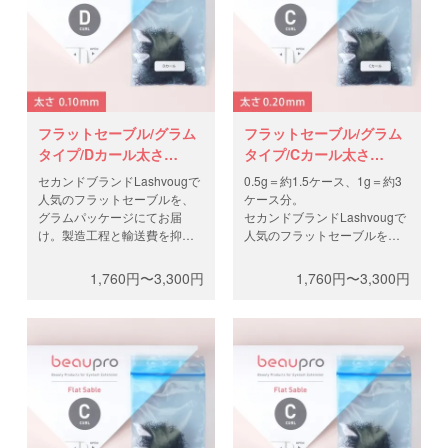
フラットセーブル/グラム
フラットセーブル/グラム
タイプ/Dカール太さ
タイプ/Cカール太さ
0.10mm
0.20mm
セカンドブランドLashvougで
0.5g＝約1.5ケース、1g＝約3
人気のフラットセーブルを、
ケース分。
グラムパッケージにてお届
セカンドブランドLashvougで
け。製造工程と輸送費を抑
人気のフラットセーブルを、
え、高品質なフラットラッシ
グラムパッケージにてお届
ュを低価格で。0.5gと1gから
け。製造工程と輸送費を抑
1,760円〜3,300円
1,760円〜3,300円
お選びください。
え、高品質なフラットラッシ
ュを低価格で。0.5gと1gから
お選びください。