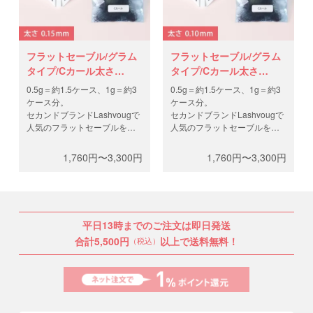
フラットセーブル/グラム
フラットセーブル/グラム
タイプ/Cカール太さ
タイプ/Cカール太さ
0.15mm
0.10mm
0.5g＝約1.5ケース、1g＝約3
0.5g＝約1.5ケース、1g＝約3
ケース分。
ケース分。
セカンドブランドLashvougで
セカンドブランドLashvougで
人気のフラットセーブルを、
人気のフラットセーブルを、
グラムパッケージにてお届
グラムパッケージにてお届
け。製造工程と輸送費を抑
け。製造工程と輸送費を抑
1,760円〜3,300円
1,760円〜3,300円
え、高品質なフラットラッシ
え、高品質なフラットラッシ
ュを低価格で。0.5gと1gから
ュを低価格で。0.5gと1gから
お選びください。
お選びください。
平日13時までのご注文は即日発送
合計5,500円
以上で送料無料！
（税込）