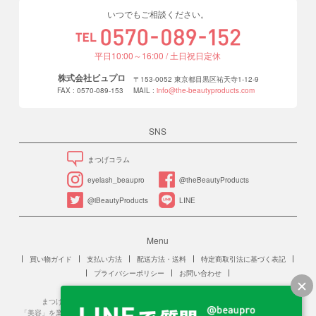
いつでもご相談ください。
平日10:00～16:00 / 土日祝日定休
株式会社ビュプロ
〒153-0052 東京都目黒区祐天寺1-12-9
FAX : 0570-089-153
MAIL :
info@the-beautyproducts.com
SNS
まつげコラム
eyelash_beaupro
@theBeautyProducts
@iBeautyProducts
LINE
Menu
買い物ガイド
支払い方法
配送方法・送料
特定商取引法に基づく表記
プライバシーポリシー
お問い合わせ
まつげエクステンションは、美容師法に規定する「美容」に該当します。
「美容」を業をとする場合、保健所への美容所登録が必要です。また、施術を行う人は