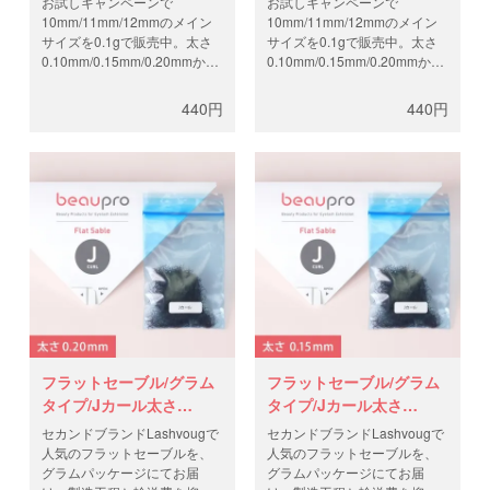
お試しキャンペーンで
お試しキャンペーンで
10mm/11mm/12mmのメイン
10mm/11mm/12mmのメイン
サイズを0.1gで販売中。太さ
サイズを0.1gで販売中。太さ
0.10mm/0.15mm/0.20mmから
0.10mm/0.15mm/0.20mmから
お選びください。セカンドブ
お選びください。セカンドブ
ランドLashvougで人気のフラ
ランドLashvougで人気のフラ
440円
440円
ットセーブルを、グラムパッ
ットセーブルを、グラムパッ
ケージにてお届け。製造工程
ケージにてお届け。製造工程
と輸送費を抑え、高品質なフ
と輸送費を抑え、高品質なフ
ラットラッシュを低価格で。
ラットラッシュを低価格で。
フラットセーブル/グラム
フラットセーブル/グラム
タイプ/Jカール太さ
タイプ/Jカール太さ
0.20mm
0.15mm
セカンドブランドLashvougで
セカンドブランドLashvougで
人気のフラットセーブルを、
人気のフラットセーブルを、
グラムパッケージにてお届
グラムパッケージにてお届