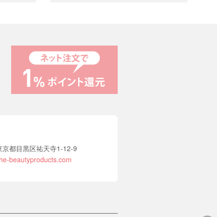
たLEDコーティング・Lコート用同意書
になります。講習をお申込みしたアカ
ウントでログイン、テクニカル講習後
に郵送されたライセンスコードをご入
力ください。
2 東京都目黒区祐天寺1-12-9
he-beautyproducts.com