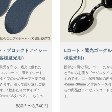
ト・プロテクトアイシー
Lコート・遮光ゴーグ
客様遮光用）
様遮光用）
ら目元を守る、遮光に優れた
照射が2回で済むLコートだか
T（エルコート）用アイシート。
と目のみを覆うゴーグルタイ
タイプのためテープ不要で肌
すめです。目元保護箇所の内
きます。洗って繰り返しご使
45mm×30mm ／専用ケース
す。1枚あたりのサイズ：
らの商品はライセンスコード
×30mm／2枚1ペア。こちらの商
す。
センスコードは不要です。
880円〜3,740円