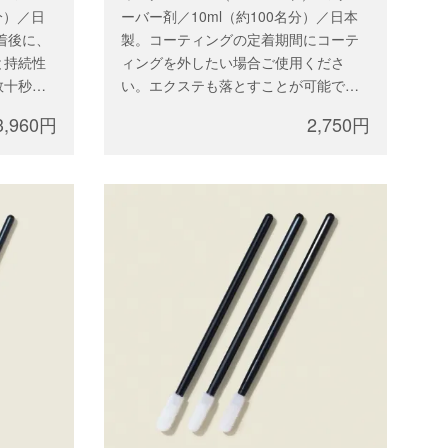
分）／日
ーバー剤／10ml（約100名分）／日本
着後に、
製。コーティングの定着期間にコーテ
と持続性
ィングを外したい場合ご使用くださ
数十秒。
い。エクステも落とすことが可能で
術の所要
す。ご購入には講習が必要となりま
3,960円
2,750円
す。講習をお申込みしたアカウントで
。
ログイン、テクニカル講習後に郵送さ
ます。講
れたライセンスコードをご入力くださ
でログイ
い。
されたラ
さい。