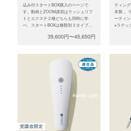
込み付スタートBOX購入のページで
ティング
す。動画とZOOM講習はラッシュリフ
本製 。
トとエクステ２種どちらも同時に学
ーティン
べ、スタートBOXは種類別３タイプか
※ラテッ
らお選びいただけます。講習後は商材
ご購入に
39,600円〜45,650円
を買い足して、スタートBOX以外の施
習をお申
術メニューの導入が可能。講習受講者
ン、テク
に登録するアカウントでログインをし
イセンス
てお申込みください。
※コーティング剤は、ラテックス、カー
ボン不使用。