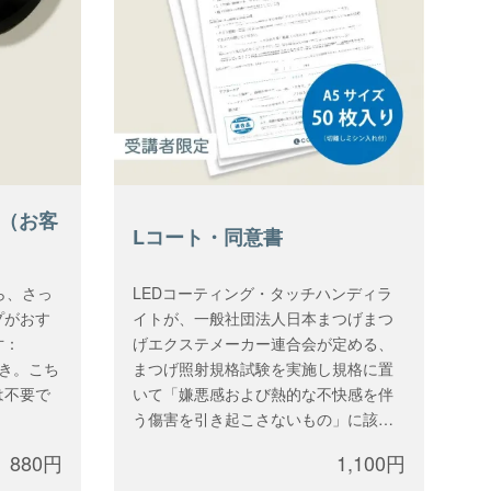
ル（お客
Lコート・同意書
ら、さっ
LEDコーティング・タッチハンディラ
プがおす
イトが、一般社団法人日本まつげまつ
寸：
げエクステメーカー連合会が定める、
付き。こち
まつげ照射規格試験を実施し規格に置
は不要で
いて「嫌悪感および熱的な不快感を伴
う傷害を引き起こさないもの」に該当
し、まつげ照射規格適合品となりまし
880円
1,100円
た。それに伴い、規格について解説し