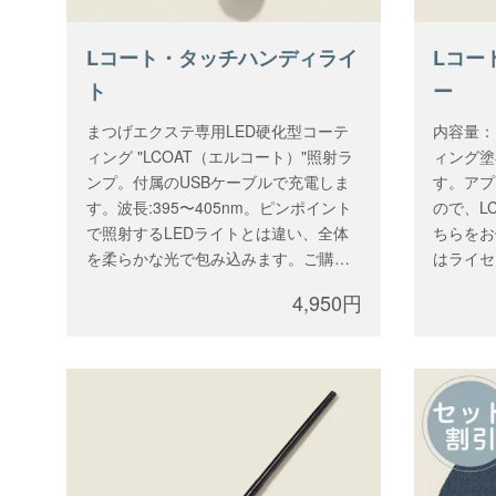
Lコート・タッチハンディライ
Lコー
ト
ー
まつげエクステ専用LED硬化型コーテ
内容量：
ィング "LCOAT（エルコート）"照射ラ
ィング塗
ンプ。付属のUSBケーブルで充電しま
す。アプ
す。波長:395〜405nm。ピンポイント
ので、L
で照射するLEDライトとは違い、全体
ちらをお
を柔らかな光で包み込みます。ご購入
はライセ
には講習が必要となります。講習をお
4,950円
申込みしたアカウントでログイン、テ
クニカル講習後に郵送されたライセン
スコードをご入力ください。