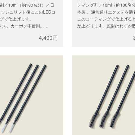
剤／10ml（約100名分）／日
ティング剤／10ml（約100名
ラッシュリフト後にこのLEDコ
本製 。通常通りエクステを装
グで仕上げます。
このコーティングで仕上げる
クス、カーボン不使用。
が上がります。照射はわずか
は講習が必要となります。講
一本毎の照射は不要のため施
4,400円
込みしたアカウントでログイ
時間に影響はありません。
ニカル講習後に郵送されたラ
※ラテックス、カーボン不使用
コードをご入力ください。
ご購入には講習が必要となり
習をお申込みしたアカウント
ン、テクニカル講習後に郵送
イセンスコードをご入力くだ