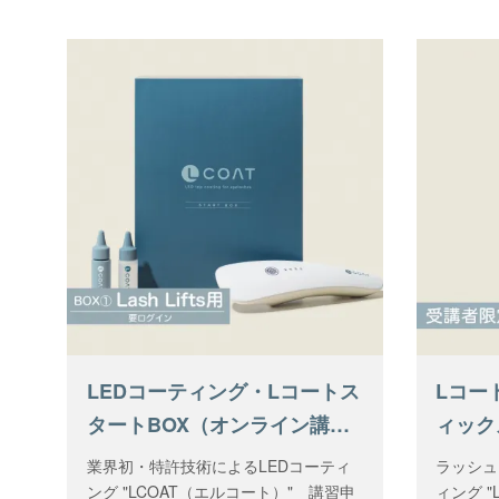
LEDコーティング・Lコートス
Lコー
タートBOX（オンライン講習
ィック
＋商材選択）
業界初・特許技術によるLEDコーティ
ラッシュ
ング "LCOAT（エルコート）" 講習申
ィング "